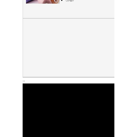
রেজাল্ট
..